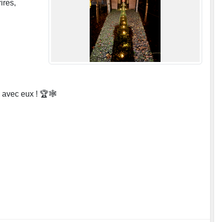
ires,
avec eux ! 🏆🕸️