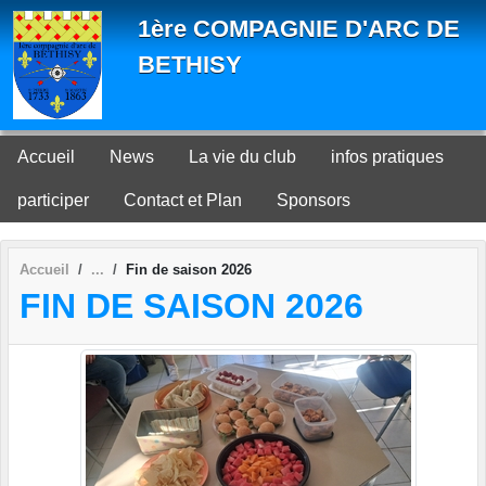
Panneau de gestion des cookies
1ère COMPAGNIE D'ARC DE
BETHISY
Accueil
News
La vie du club
infos pratiques
participer
Contact et Plan
Sponsors
Accueil
Fin de saison 2026
FIN DE SAISON 2026