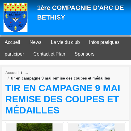
Panneau de gestion des cookies
1ère COMPAGNIE D'ARC DE
BETHISY
Accueil
News
La vie du club
infos pratiques
participer
Contact et Plan
Sponsors
Accueil
tir en campagne 9 mai remise des coupes et médailles
TIR EN CAMPAGNE 9 MAI
REMISE DES COUPES ET
MÉDAILLES