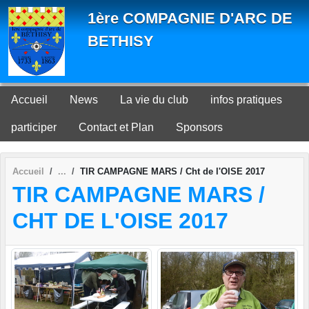
Panneau de gestion des cookies
1ère COMPAGNIE D'ARC DE
BETHISY
Accueil
News
La vie du club
infos pratiques
participer
Contact et Plan
Sponsors
Accueil
TIR CAMPAGNE MARS / Cht de l'OISE 2017
TIR CAMPAGNE MARS /
CHT DE L'OISE 2017