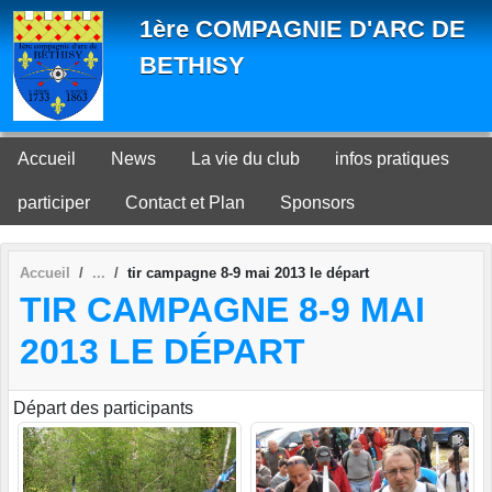
Panneau de gestion des cookies
1ère COMPAGNIE D'ARC DE
BETHISY
Accueil
News
La vie du club
infos pratiques
participer
Contact et Plan
Sponsors
Accueil
tir campagne 8-9 mai 2013 le départ
TIR CAMPAGNE 8-9 MAI
2013 LE DÉPART
Départ des participants