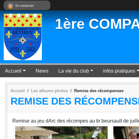
Panneau de gestion des cookies
Se connecter
1ère COMPA
Accueil
News
La vie du club
infos pratiques
Accueil
Les albums photos
Remise des récompenses
REMISE DES RÉCOMPENS
Remise au jeu dArc des récompes au tir beursault de juill