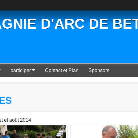
GNIE D'ARC DE BE
participer
Contact et Plan
Sponsors
ES
et et août 2014