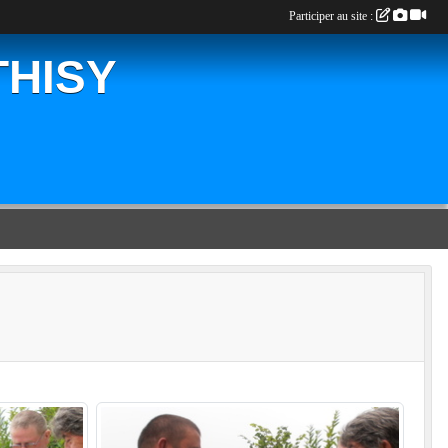
Participer au site :
THISY