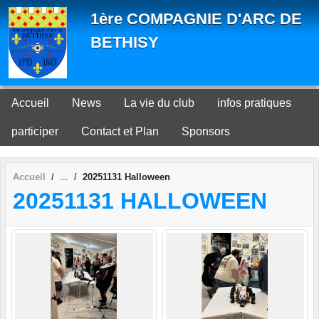
Panneau de gestion des cookies
1ère COMPAGNIE D'ARC DE
BETHISY
Accueil
News
La vie du club
infos pratiques
participer
Contact et Plan
Sponsors
Accueil
20251131 Halloween
20251131 HALLOWEEN