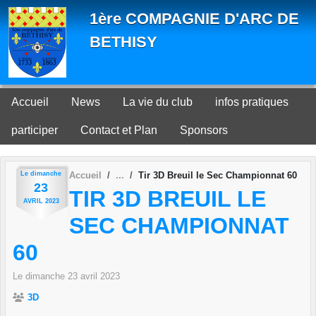
Panneau de gestion des cookies
1ère COMPAGNIE D'ARC DE
BETHISY
Accueil
News
La vie du club
infos pratiques
participer
Contact et Plan
Sponsors
Le
dimanche
Accueil
Tir 3D Breuil le Sec Championnat 60
23
TIR 3D BREUIL LE
AVRIL
2023
SEC CHAMPIONNAT
60
Le
dimanche
23
avril
2023
3D