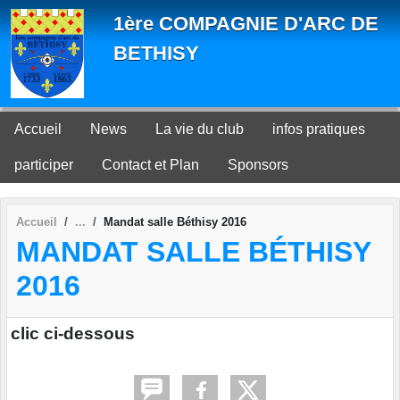
Panneau de gestion des cookies
1ère COMPAGNIE D'ARC DE
BETHISY
Accueil
News
La vie du club
infos pratiques
participer
Contact et Plan
Sponsors
Accueil
Mandat salle Béthisy 2016
MANDAT SALLE BÉTHISY
2016
clic ci-dessous