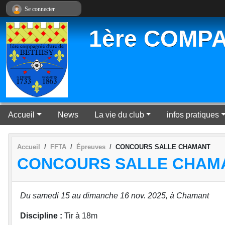
Panneau de gestion des cookies
Se connecter
1ère COMPA
Accueil
News
La vie du club
infos pratiques
Accueil
FFTA
Épreuves
CONCOURS SALLE CHAMANT
CONCOURS SALLE CHAM
Du samedi 15 au dimanche 16 nov. 2025, à Chamant
Discipline :
Tir à 18m