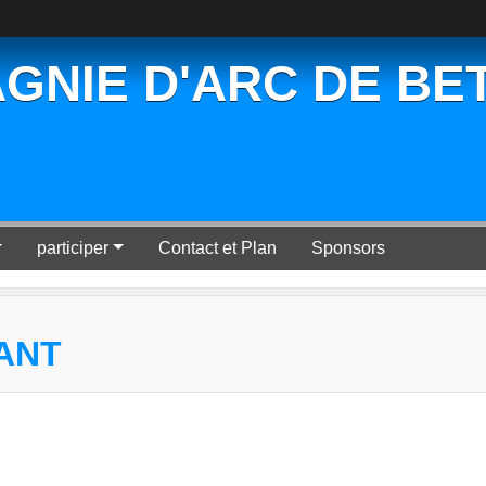
GNIE D'ARC DE BE
participer
Contact et Plan
Sponsors
ANT