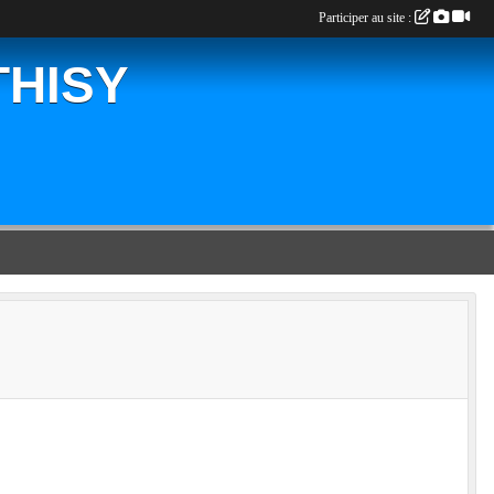
Participer au site :
THISY